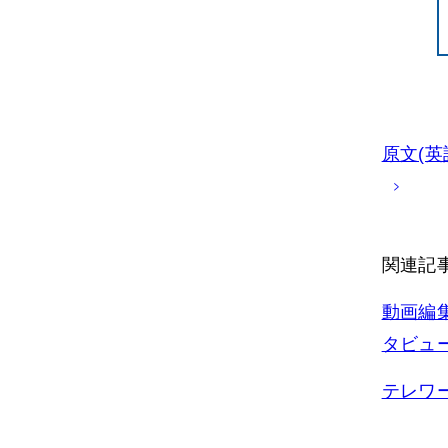
原文(英語)
関連記
動画編集
タビュ
テレワー