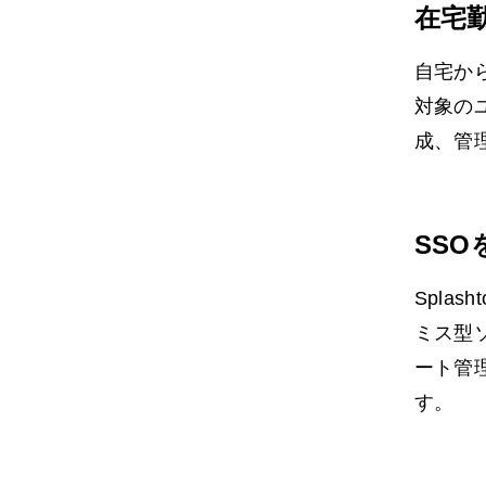
在宅
自宅から
対象のユ
成、管
SS
Spla
ミス型
ート管
す。