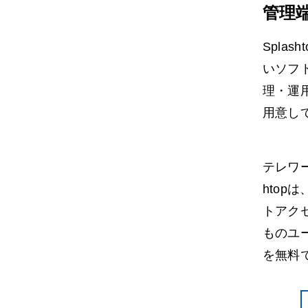
管理
Spla
いソフ
理・運
用意し
テレワ
hto
トアク
ものユー
を無料