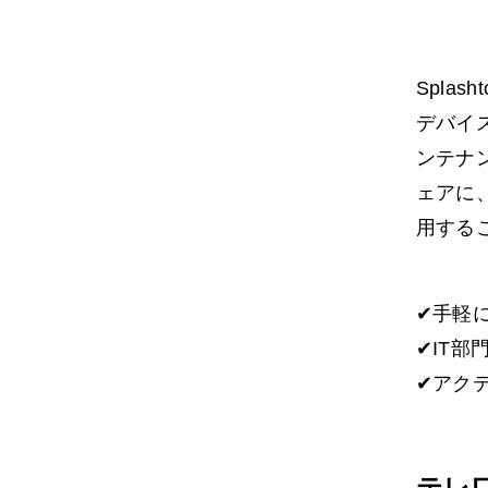
Spla
デバイ
ンテナ
ェアに
用する
✔手軽
✔IT
✔アク
テレ