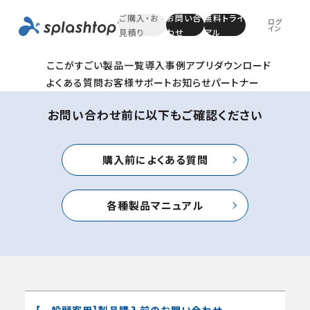
Contact
ご購入・お
お問い合
無料トライ
ログ
イン
見積り
わせ
アル
お問い合わせ
ここがすごい
製品一覧
導入事例
アプリダウンロード
よくある質問
お客様サポート
お知らせ
パートナー
お問い合わせ前に以下もご確認ください
購入前によくある質問
各種製品マニュアル