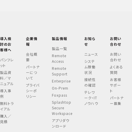
導入検
企業情
製品情報
お知ら
お問い
討のお
報
せ
合わせ
製品一覧
客様へ
会社概
ニュース
お問い
Remote
パンフレ
要
合わせ
Access
システ
ット
パートナ
ム稼働
よくある
Remote
製品資
ーにつ
状況
質問
Support
料／マ
いて
接続性
お客様
Enterprise
ニュアル
プライバ
の確認
サポー
On-Prem
導入事
シーポ
ト
テレワ
Foxpass
例
リシー
ーク・IT
パートナ
Splashtop
無料トラ
ノウハウ
ー募集
Secure
イアル
Workspace
購入／
アプリダウ
見積
ンロード