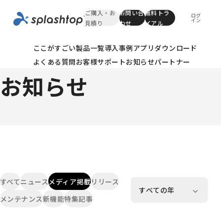
ご購入・お
お問い合
無料トラ
ログ
イン
見積り
わせ
イアル
ここがすごい
製品一覧
導入事例
アプリダウンロード
News
よくある質問
お客様サポート
お知らせ
パートナー
お知らせ
すべて
ニュース
メディア掲載
リリース
メンテナンス
新機能
特集記事