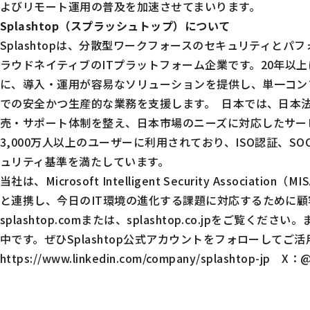
よびリモート運用の普及を加速させてまいります。
Splashtop（スプラッシュトップ）について
Splashtopは、分散型ワークフォースのセキュリティと
ラウドネイティブのITプラットフォーム企業です。20年以
に、導入・運用が容易なソリューションを提供し、単一コン
での安全かつ生産的な業務を支援します。 日本では、日本
売・サポート体制を整え、日本市場のニーズに対応したサー
3,000万人以上のユーザーに利用されており、ISO認証、SO
ュリティ基準を満たしています。
当社は、
Microsoft Intelligent Security Association（M
と連携し、今日のIT環境の進化する課題に対応するために
splashtop.com
または、
splashtop.co.jp
をご覧ください。ま
中です。ぜひSplashtop公式アカウントをフォローしてご活用
https://www.linkedin.com/company/splashtop-jp
X：
@