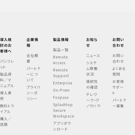
導入検
企業情
製品情報
お知ら
お問い
討のお
報
せ
合わせ
製品一覧
客様へ
会社概
ニュース
お問い
Remote
パンフレ
要
合わせ
Access
システ
ット
パートナ
ム稼働
よくある
Remote
製品資
ーにつ
状況
質問
Support
料／マ
いて
接続性
お客様
Enterprise
ニュアル
プライバ
の確認
サポー
On-Prem
導入事
シーポ
ト
テレワ
Foxpass
例
リシー
ーク・IT
パートナ
Splashtop
無料トラ
ノウハウ
ー募集
Secure
イアル
Workspace
購入／
アプリダウ
見積
ンロード