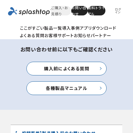
Contact
ご購入・お
お問い合
無料トライ
ログ
イン
見積り
わせ
アル
お問い合わせ
ここがすごい
製品一覧
導入事例
アプリダウンロード
よくある質問
お客様サポート
お知らせ
パートナー
お問い合わせ前に以下もご確認ください
購入前によくある質問
各種製品マニュアル