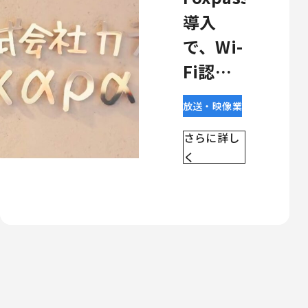
導入
で、Wi-
Fi認証
とネッ
放送・映像業
トワー
さらに詳し
クアク
く
セス管
理の効
率化を
実現。
制作現
場に求