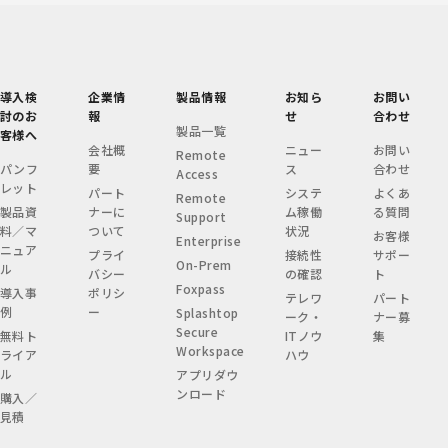
導入検
企業情
製品情報
お知ら
お問い
討のお
報
せ
合わせ
製品一覧
客様へ
会社概
ニュー
お問い
Remote
パンフ
要
ス
合わせ
Access
レット
パート
システ
よくあ
Remote
製品資
ナーに
ム稼働
る質問
Support
料／マ
ついて
状況
お客様
Enterprise
ニュア
プライ
接続性
サポー
On-Prem
ル
バシー
の確認
ト
Foxpass
導入事
ポリシ
テレワ
パート
例
ー
Splashtop
ーク・
ナー募
Secure
無料ト
ITノウ
集
Workspace
ライア
ハウ
ル
アプリダウ
ンロード
購入／
見積