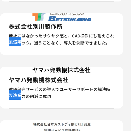
株式会社別川製作所
他社にはなかったサクサク感と、CAD操作にも耐えられ
製造業
るスペック。迷うことなく、導入を決断できました。
ヤマハ発動機株式会社
遠隔保守サービスの導入でユーザーサポートの解決時
製造業
間と労力の削減に成功