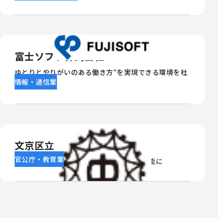
富士ソフト株式会社
ゆとりとやりがいのある働き方”を実現できる環境を社
情報・通信業
員に提供
文京区立茗台中学校
官公庁・教育業
一人一人の生徒の様子を見ながら授業が可能に