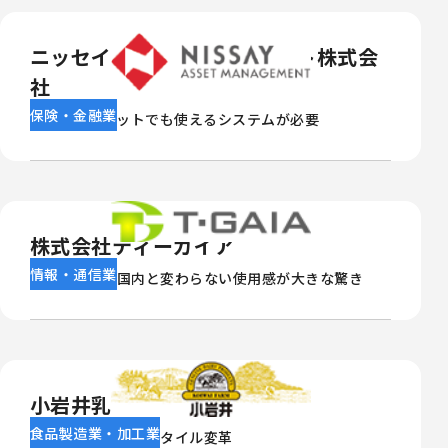
ニッセイアセットマネジメント株式会
社
保険・金融業
Macやタブレットでも使えるシステムが必要
株式会社ティーガイア
情報・通信業
海外でも日本国内と変わらない使用感が大きな驚き
小岩井乳業株式会社
食品製造業・加工業
営業社員のワークスタイル変革