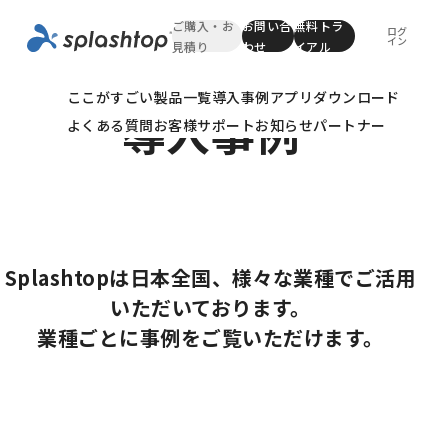
ご購入・お
お問い合
無料トラ
ログ
イン
見積り
わせ
イアル
Case Study
ここがすごい
製品一覧
導入事例
アプリダウンロード
導入事例
よくある質問
お客様サポート
お知らせ
パートナー
Splashtopは日本全国、様々な業種でご活用
いただいております。
業種ごとに事例をご覧いただけます。