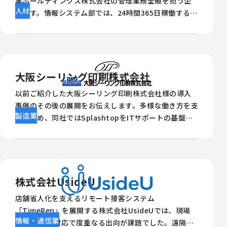
業ホールディングス株式会社の管理業務全般を担う企
人材
業です。情報システム部では、24時間365日稼働するヘ
ルプデスクやPCサポート、ネットワーク整備など、吉
本興業グループ全体のIT基盤を担っています。同社で
は、ゼロトラスト環境への移行により、従来のリモート
ツールが使えなくなるという課題の解決策として
Splashtopを採用しました。
大阪シーリング印刷株式会社
以前ご紹介した大阪シーリング印刷株式会社様の導入
事例のその後の展開をお伝えします。多様な働き方を支
製造業
えるため、同社ではSplashtopをITサポートの基盤と
して活用。現在は、リモートサポートにおいてSOS機
能とAR機能を組み合わせることで、物理的な距離や端
末の状態に左右されることなく、オフィスと変わらな
いサポート体制を実現しています。
株式会社UsideU
店舗省人化を支えるリモート接客システム
「TimeRep」を展開する株式会社UsideUでは、現場
情報・通信業
PCの不具合対応で度重なる出向が課題でした。遠隔対