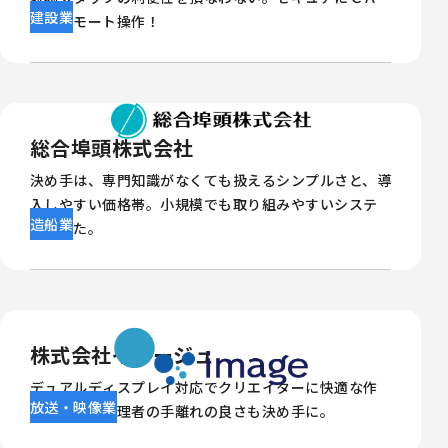
建設業
Ｄをリモート操作！
総合埠頭株式会社
決め手は、専門知識がなくても扱えるシンプルさと、導
入しやすい価格帯。小規模でも取り組みやすいシステ
造船業
ムでした。
株式会社イマージュ
デュアルディスプレイ対応でクリエイターに快適な作
放送・映像業
業環境を。管理者の手離れの良さも決め手に。