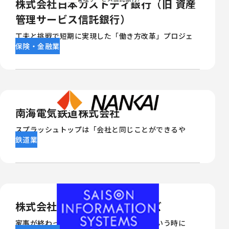
株式会社日本カストディ銀行（旧 資産
管理サービス信託銀行）
工夫と挑戦で短期に実現した「働き方改革」プロジェ
保険・金融業
クト
南海電気鉄道株式会社
スプラッシュトップは「会社と同じことができるや
鉄道業
ん」
株式会社セゾン情報システムズ
家事が終わった後、自宅で仕事がしたいという時に