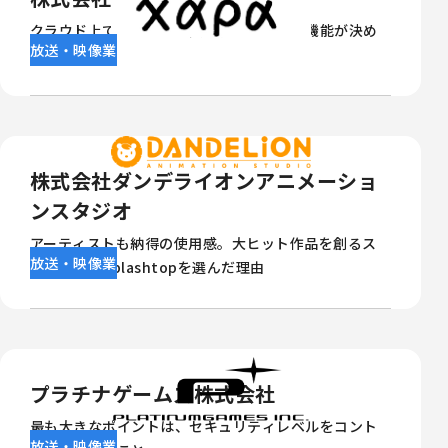
クラウド上でユーザー権限の管理ができる機能が決め
放送・映像業
手
株式会社ダンデライオンアニメーショ
ンスタジオ
アーティストも納得の使用感。大ヒット作品を創るス
放送・映像業
タジオが、Splashtopを選んだ理由
プラチナゲームズ株式会社
最も大きなポイントは、セキュリティレベルをコント
放送・映像業