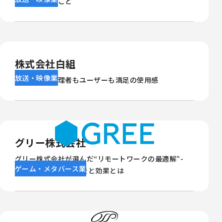
ロールできること
株式会社白組
放送・映像業
決め手は、管理者もユーザーも満足の使用感
グリー株式会社
グリー株式会社が選んだ“リモートワークの最適解”-
ゲーム・メタバース業
Splashtop導入の背景と効果とは