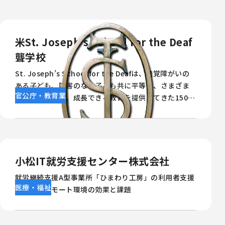
米St. Josephʼs School for the Deaf
聾学校
St. Joseph’s School for the Deafは、聴覚障がいの
ある子ども、障害のない子ども共に平等に、さまざま
官公庁・教育業
な目標に挑戦し、成長できる教育を提供してきた150年
以上もの長い歴史を誇るニューヨーク州ブロンクスに
ある聾学校です。Splashtop Enterpriseを導入し、わ
ずか2名のITサポートで300台以上の遠隔デバイスのリ
モートサポートや学校内の防犯カメラへのモニタリン
グを可能にしました。
小松IT就労支援センター株式会社
就労継続支援A型事業所「ひまわり工房」の利用者支援
医療・福祉
におけるリモート環境の効果と課題