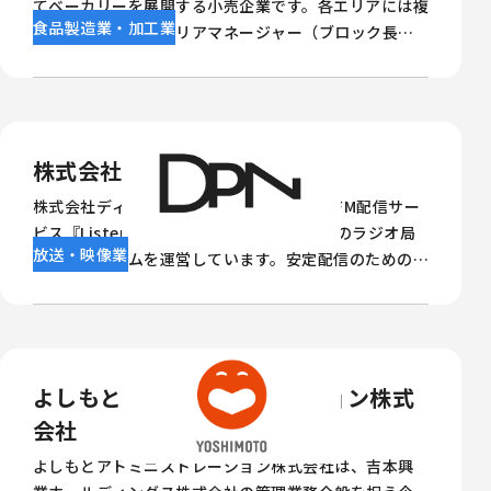
てベーカリーを展開する小売企業です。各エリアには複
食品製造業・加工業
数店舗を支援するエリアマネージャー（ブロック長）
が配置され、売上管理やシフト管理、書類提出、現場
指導など幅広い業務を担っています。今回は、浜松〜三
河エリアで7店舗を担当するブロック長 内山裕介氏に、
日々の店舗運営を支える業務と現場の取り組みについ
て伺いました。
株式会社DPN
株式会社ディーピーエヌは、コミュニティFM配信サー
ビス『ListenRadio』を通じて全国約90局のラジオ局
放送・映像業
の配信システムを運営しています。安定配信のための遠
隔サポートが不可欠な中、従来ツールのコスト増加や
トラブル復旧の遅れが課題となっていました。 そこで
導入されたのが、高いコストパフォーマンスと多機能
なリモートサポートツール「Splashtop」です。遠隔
操作や再起動機能を活用することで、全国のラジオ局の
よしもとアドミニストレーション株式
トラブル対応を効率化し、安定した配信体制を実現し
会社
ました。
よしもとアドミニストレーション株式会社は、吉本興