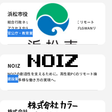
浜松市役所
総合行政ネットワーク使用する自治体が抱くリモート
アクセスやテレワークの課題。浜松市役所がLGWANリ
官公庁・教育業
モートアクセスを導入した理由とは？
NOIZ
NOIZの創造性を支えるために。高性能PCのリモート操
建設業
作で、多様な働き方の実現へ。
株式会社カラー(khara, Inc.)