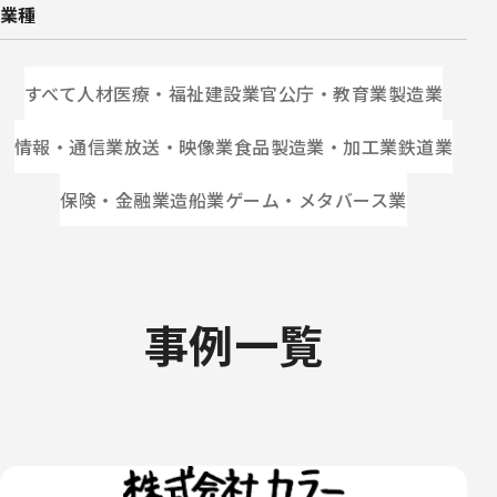
められ
業種
る柔軟
な端末
すべて
人材
医療・福祉
建設業
官公庁・教育業
製造業
運用と
情報・通信業
放送・映像業
食品製造業・加工業
鉄道業
セキュ
保険・金融業
造船業
ゲーム・メタバース業
リティ
強化を
両立
事例一覧