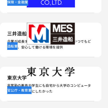
保険・金融業
Splashtopを利用
三井造船株式会社
企業が成長するためのワークスタイル変革いつでもど
造船業
こでも、安心して働ける環境を提供
東京大学
非常勤の教員や学生にも自宅から大学のコンピュータ
官公庁・教育業
ーを使えるようにしたかった