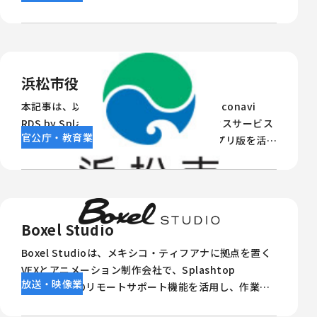
応体制の構築を目指し、柔軟な権限管理とサーバーレ
ス運用が可能な 「Splashtop」を導入し、業務効率化
を実現しました。導入の背景と成果について、営業部
長・貴島氏に伺いました。
浜松市役所
本記事は、以前ご紹介した浜松市役所のmoconavi
RDS by Splashtop LGWANリモートアクセスサービス
官公庁・教育業
アプリ版導入事例の続報です。これまでアプリ版を活用
しながらリモートワークを推進してきた同市ですが、
新たにWeb版を導入し、さらなる業務効率化と利便性
向上を実現しました。Web版移行の背景、導入による
具体的な改善点、そして職員の反応を詳しくお伝えし
ます。
Boxel Studio
Boxel Studioは、メキシコ・ティフアナに拠点を置く
VFXとアニメーション制作会社で、Splashtop
放送・映像業
Enterpriseのリモートサポート機能を活用し、作業効
率を向上させ実作業を80％削減しました。