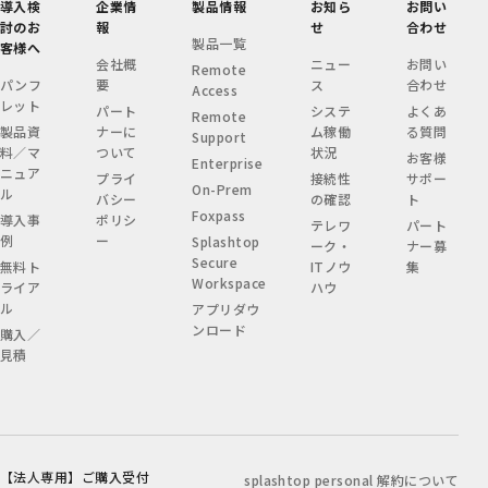
導入検
企業情
製品情報
お知ら
お問い
討のお
報
せ
合わせ
製品一覧
客様へ
会社概
ニュー
お問い
Remote
パンフ
要
ス
合わせ
Access
レット
パート
システ
よくあ
Remote
製品資
ナーに
ム稼働
る質問
Support
料／マ
ついて
状況
お客様
Enterprise
ニュア
プライ
接続性
サポー
On-Prem
ル
バシー
の確認
ト
Foxpass
導入事
ポリシ
テレワ
パート
例
ー
Splashtop
ーク・
ナー募
Secure
無料ト
ITノウ
集
Workspace
ライア
ハウ
ル
アプリダウ
ンロード
購入／
見積
【法人専用】ご購入受付
splashtop personal 解約について