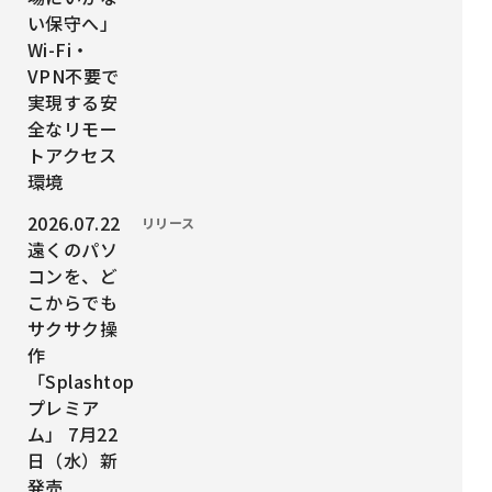
い保守へ」
Wi-Fi・
VPN不要で
実現する安
全なリモー
トアクセス
環境
投稿日時：
2026.07.22
カテゴリー：
リリース
遠くのパソ
コンを、ど
こからでも
サクサク操
作
「Splashtop
プレミア
ム」 7月22
日（水）新
発売