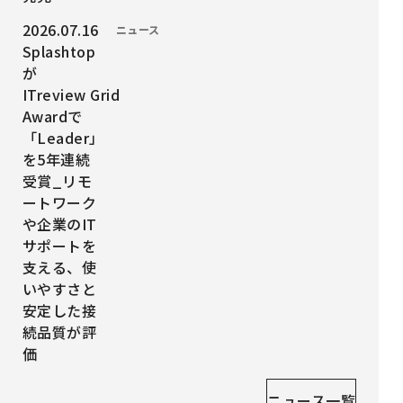
投稿日時：
2026.07.16
カテゴリー：
ニュース
Splashtop
が
ITreview Grid
Awardで
「Leader」
を5年連続
受賞_リモ
ートワーク
や企業のIT
サポートを
支える、使
いやすさと
安定した接
続品質が評
価
ニュース一覧