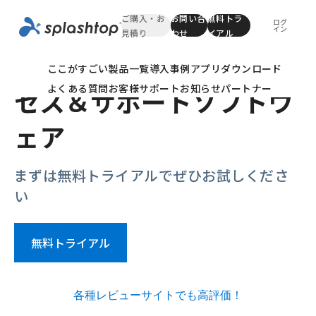
ご購入・お
お問い合
無料トラ
ログ
イン
見積り
わせ
イアル
最高評価のリモートアク
ここがすごい
製品一覧
導入事例
アプリダウンロード
よくある質問
お客様サポート
お知らせ
パートナー
セス＆サポートソフトウ
ェア
まずは無料トライアルでぜひお試しくださ
い
無料トライアル
各種レビューサイトでも高評価！