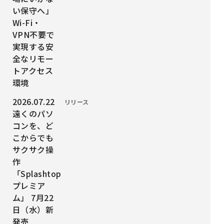
い保守へ」
Wi-Fi・
VPN不要で
実現する安
全なリモー
トアクセス
環境
投稿日時：
2026.07.22
カテゴリー：
リリース
遠くのパソ
コンを、ど
こからでも
サクサク操
作
「Splashtop
プレミア
ム」 7月22
日（水）新
発売