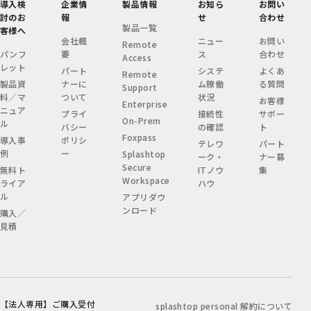
導入検
企業情
製品情報
お知ら
お問い
討のお
報
せ
合わせ
製品一覧
客様へ
会社概
ニュー
お問い
Remote
パンフ
要
ス
合わせ
Access
レット
パート
システ
よくあ
Remote
製品資
ナーに
ム稼働
る質問
Support
料／マ
ついて
状況
お客様
Enterprise
ニュア
プライ
接続性
サポー
On-Prem
ル
バシー
の確認
ト
Foxpass
導入事
ポリシ
テレワ
パート
例
ー
Splashtop
ーク・
ナー募
Secure
無料ト
ITノウ
集
Workspace
ライア
ハウ
ル
アプリダウ
ンロード
購入／
見積
【法人専用】ご購入受付
splashtop personal 解約について