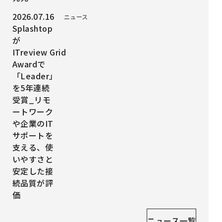
投稿日時：
2026.07.16
カテゴリー：
ニュース
Splashtop
が
ITreview Grid
Awardで
「Leader」
を5年連続
受賞_リモ
ートワーク
や企業のIT
サポートを
支える、使
いやすさと
安定した接
続品質が評
価
ニュース一覧