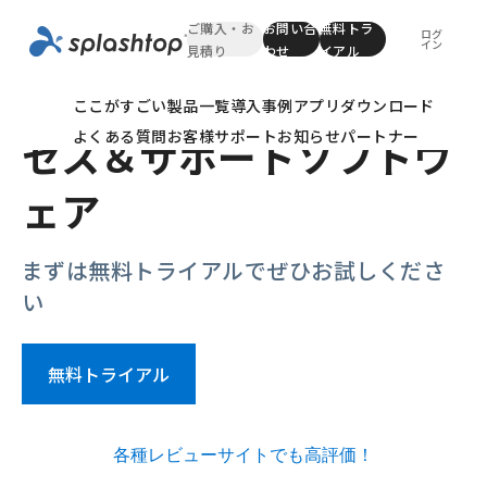
ご購入・お
お問い合
無料トラ
ログ
イン
見積り
わせ
イアル
最高評価のリモートアク
ここがすごい
製品一覧
導入事例
アプリダウンロード
よくある質問
お客様サポート
お知らせ
パートナー
セス＆サポートソフトウ
ェア
まずは無料トライアルでぜひお試しくださ
い
無料トライアル
各種レビューサイトでも高評価！