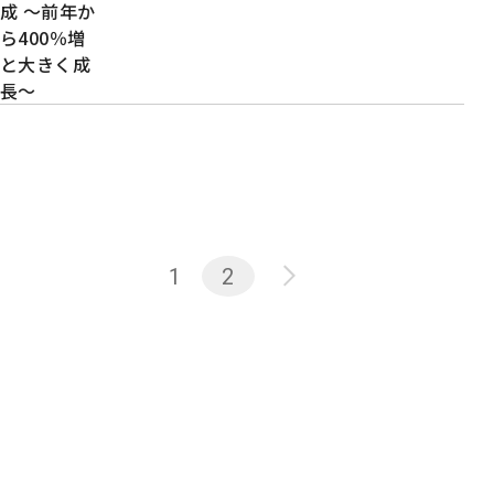
成 ～前年か
ら400％増
と大きく成
長～
1
2