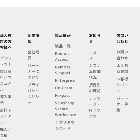
導入検
企業情
製品情報
お知ら
お問い
討のお
報
せ
合わせ
製品一覧
客様へ
会社概
ニュー
お問い
Remote
パンフ
要
ス
合わせ
Access
レット
パート
システ
よくあ
Remote
製品資
ナーに
ム稼働
る質問
Support
料／マ
ついて
状況
お客様
Enterprise
ニュア
プライ
接続性
サポー
On-Prem
ル
バシー
の確認
ト
Foxpass
導入事
ポリシ
テレワ
パート
例
ー
Splashtop
ーク・
ナー募
Secure
無料ト
ITノウ
集
Workspace
ライア
ハウ
ル
アプリダウ
ンロード
購入／
見積