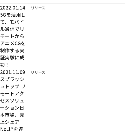
投稿日時：
2022.01.14
カテゴリー：
リリース
5Gを活用し
て、モバイ
ル通信でリ
モートから
アニメCGを
制作する実
証実験に成
功！
投稿日時：
2021.11.09
カテゴリー：
リリース
スプラッシ
ュトップ リ
モートアク
セスソリュ
ーション日
本市場、売
上シェア
No.1*を達