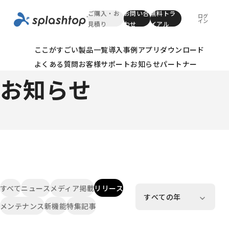
ご購入・お
お問い合
無料トラ
ログ
イン
見積り
わせ
イアル
ここがすごい
製品一覧
導入事例
アプリダウンロード
News
よくある質問
お客様サポート
お知らせ
パートナー
お知らせ
すべて
ニュース
メディア掲載
リリース
メンテナンス
新機能
特集記事