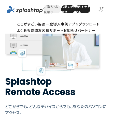
ご購入・お
お問い合
無料トライ
ログ
イン
見積り
わせ
アル
ここがすごい
製品一覧
導入事例
アプリダウンロード
よくある質問
お客様サポート
お知らせ
パートナー
Splashtop
Remote Access
どこからでも、どんなデバイスからでも、あなたのパソコンに
アクセス。