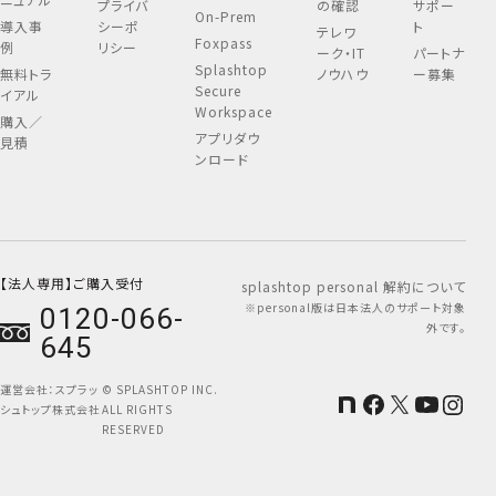
プライバ
の確認
サポー
On-Prem
導入事
シーポ
ト
テレワ
Foxpass
例
リシー
ーク・IT
パートナ
Splashtop
無料トラ
ノウハウ
ー募集
Secure
イアル
Workspace
購入／
アプリダウ
見積
ンロード
【法人専用】ご購入受付
splashtop personal 解約について
※personal版は日本法人のサポート対象
0120-066-
外です。
645
運営会社：
スプラッ
© SPLASHTOP INC.
シュトップ株式会社
ALL RIGHTS
RESERVED