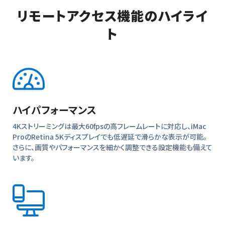
セッション録画
リモートアクセス機能の
ハイライ
ト
1台のPCに2ユー
ザーが同時アクセ
ス
リモートスタイラ
ス対応
USBデバイスリダ
イレクト
ハイパフォーマンス
マイクのパススル
4Kストリーミングは最大60fpsの高フレームレートに対応し、iMac
ー
ProのRetina 5Kディスプレイでも低遅延で滑らかな表示が可能。
さらに、画質やパフォーマンスを細かく調整できる設定機能も備えて
超高音質オーディ
います。
オ(256Kまたは
384K)
YUV4：4：4（高精
度な色再現）
Wacom Bridge