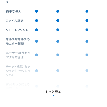
ス
簡単な導入
ファイル転送
リモートプリント
マルチ対マルチの
モニター接続
ユーザーの役割と
アクセス管理
チャット機能（セッ
ション中・セッショ
ン外）
Webリンクによる
画面共有
もっと見る
リモート再接続＆
Wake-on-LAN