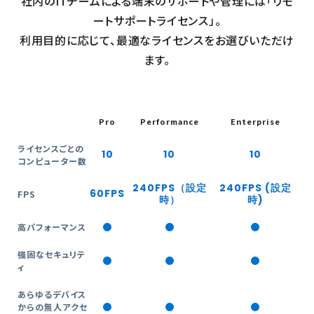
社内のITチームによる端末のサポートや管理には「リモ
ートサポートライセンス」。
利用目的に応じて、最適なライセンスをお選びいただけ
ます。
Pro
Performance
Enterprise
ライセンスごとの
10
10
10
コンピューター数
240FPS
（設定
240FPS
(設定
60FPS
FPS
時）
時)
高パフォーマンス
強固なセキュリテ
ィ
あらゆるデバイス
からの無人アクセ