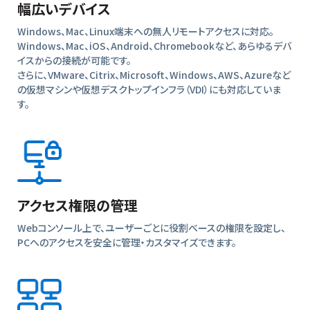
幅広いデバイス
スケジュールされ
Windows、Mac、Linux端末への無人リモートアクセスに対応。
たリモートアクセ
ス
Windows、Mac、iOS、Android、Chromebookなど、あらゆるデバ
イスからの接続が可能です。
SSO,SIEMログ、
さらに、VMware、Citrix、Microsoft、Windows、AWS、Azureなど
IPホワイトリスト、
の仮想マシンや仮想デスクトップインフラ（VDI）にも対応していま
クラウド録画など
す。
の高セキュリティ
機能
Bitdefender 搭
載 Splashtop
Antivirus （アド
オン）
アクセス権限の管理
IT向けのリモート
サポートライセン
Webコンソール上で、ユーザーごとに役割ベースの権限を設定し、
スの追加可能
PCへのアクセスを安全に管理・カスタマイズできます。