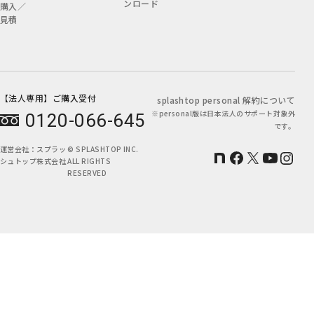
ンロード
購入／
見積
【法人専用】ご購入受付
splashtop personal 解約について
※personal版は日本法人のサポート対象外
0120-066-645
です。
運営会社：
スプラッ
© SPLASHTOP INC.
シュトップ株式会社
ALL RIGHTS
RESERVED