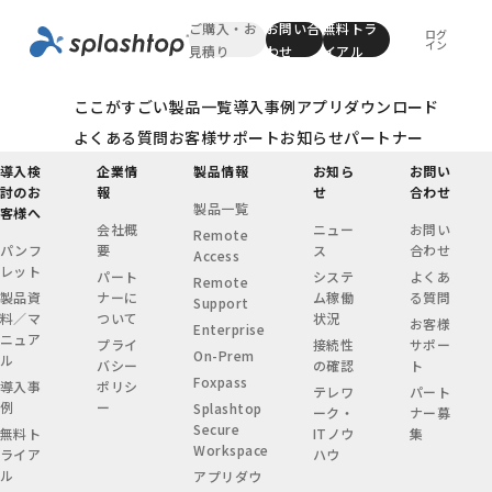
ご購入・お
お問い合
無料トラ
ログ
イン
見積り
わせ
イアル
ここがすごい
製品一覧
導入事例
アプリダウンロード
よくある質問
お客様サポート
お知らせ
パートナー
導入検
企業情
製品情報
お知ら
お問い
討のお
報
せ
合わせ
製品一覧
客様へ
会社概
ニュー
お問い
Remote
パンフ
要
ス
合わせ
Access
レット
パート
システ
よくあ
Remote
製品資
ナーに
ム稼働
る質問
Support
料／マ
ついて
状況
お客様
Enterprise
ニュア
プライ
接続性
サポー
On-Prem
ル
バシー
の確認
ト
Foxpass
導入事
ポリシ
テレワ
パート
例
ー
Splashtop
ーク・
ナー募
Secure
無料ト
ITノウ
集
Workspace
ライア
ハウ
ル
アプリダウ