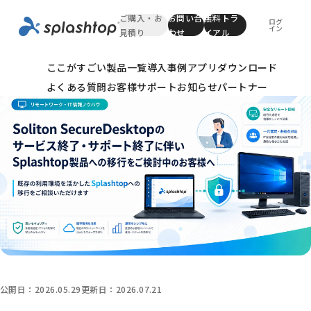
ご購入・お
お問い合
無料トラ
ログ
イン
見積り
わせ
イアル
TOP
リモートワーク・IT情報ノウハウ
Soliton SecureDes
ここがすごい
製品一覧
導入事例
アプリダウンロード
よくある質問
お客様サポート
お知らせ
パートナー
公開日：
2026.05.29
更新日：
2026.07.21