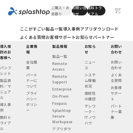
ご購入・お
お問い合
無料トラ
ログ
イン
見積り
わせ
イアル
ここがすごい
製品一覧
導入事例
アプリダウンロード
よくある質問
お客様サポート
お知らせ
パートナー
導入検
企業情
製品情報
お知ら
お問い
討のお
報
せ
合わせ
製品一覧
客様へ
会社概
ニュー
お問い
Remote
パンフ
要
ス
合わせ
Access
レット
パート
システ
よくあ
Remote
製品資
ナーに
ム稼働
る質問
Support
料／マ
ついて
状況
お客様
Enterprise
ニュア
プライ
接続性
サポー
On-Prem
ル
バシー
の確認
ト
Foxpass
導入事
ポリシ
テレワ
パート
例
ー
Splashtop
ーク・
ナー募
Secure
無料ト
ITノウ
集
Workspace
ライア
ハウ
ル
アプリダウ