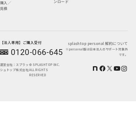
ンロード
購入／
見積
【法人専用】ご購入受付
splashtop personal 解約について
※personal版は日本法人のサポート対象外
0120-066-645
です。
運営会社：
スプラッ
© SPLASHTOP INC.
シュトップ株式会社
ALL RIGHTS
RESERVED